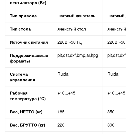
вентилятора (Вт)
Тип привода
шаговый двигатель
шаговый двиг
Тип стола
ячеистый стол
ячеистый сто
Источник питания
220В ~50 Гц
220В ~50 Гц
Поддерживаемые
plt,dst,dxf,bmp,ai,hpg
plt,dst,dxf,bm
форматы
Система
Ruida
Ruida
управления
Рабочая
+10...+45
+10...+45
температура (°C)
Вес, НЕТТО (кг)
185
350
Вес, БРУТТО (кг)
220
390