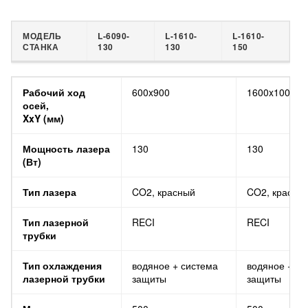
МОДЕЛЬ
L-6090-
L-1610-
L-1610-
СТАНКА
130
130
150
МОДЕЛЬ СТАНКА
L-6090-130
L-1610-130
Рабочий ход
600x900
1600x1000
осей,
XxY (мм)
Мощность лазера
130
130
(Вт)
Тип лазера
CO2, красный
CO2, красны
Тип лазерной
RECI
RECI
трубки
Тип охлаждения
водяное + система
водяное + си
лазерной трубки
защиты
защиты