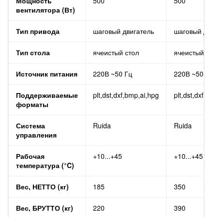
Мощность
500
500
вентилятора (Вт)
Тип привода
шаговый двигатель
шаговый двиг
Тип стола
ячеистый стол
ячеистый сто
Источник питания
220В ~50 Гц
220В ~50 Гц
Поддерживаемые
plt,dst,dxf,bmp,ai,hpg
plt,dst,dxf,bm
форматы
Система
Ruida
Ruida
управления
Рабочая
+10...+45
+10...+45
температура (°C)
Вес, НЕТТО (кг)
185
350
Вес, БРУТТО (кг)
220
390