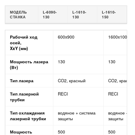
МОДЕЛЬ
L-6090-
L-1610-
L-1610-
СТАНКА
130
130
150
МОДЕЛЬ СТАНКА
L-6090-130
L-1610-130
Рабочий ход
600x900
1600x1000
осей,
XxY (мм)
Мощность лазера
130
130
(Вт)
Тип лазера
CO2, красный
CO2, красны
Тип лазерной
RECI
RECI
трубки
Тип охлаждения
водяное + система
водяное + си
лазерной трубки
защиты
защиты
Мощность
500
500