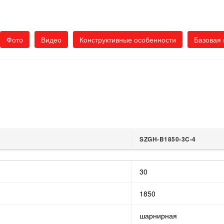
Фото
Видео
Конструктивные особенности
Базовая 
SZGH-B1850-3C-4
SZGH-B1850-3C-4
30
1850
шарнирная