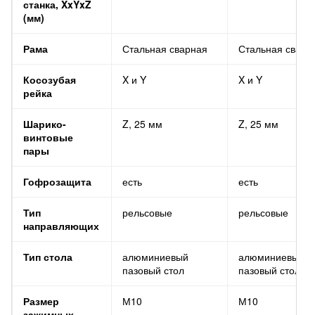
станка, XxYxZ
(мм)
Рама
Стальная сварная
Стальная сварн
Косозубая
X и Y
X и Y
рейка
Шарико-
Z, 25 мм
Z, 25 мм
винтовые
пары
Гофрозащита
есть
есть
Тип
рельсовые
рельсовые
направляющих
Тип стола
алюминиевый
алюминиевый
пазовый стол
пазовый стол
Размер
М10
М10
зажимных