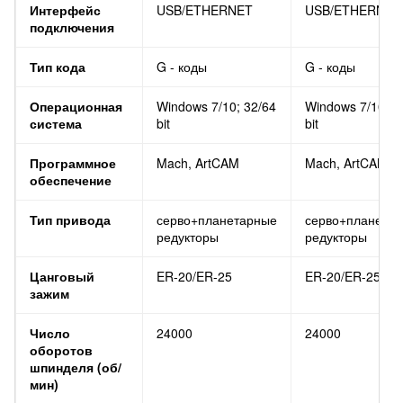
Интерфейс
USB/ETHERNET
USB/ETHERNET
подключения
Тип кода
G - коды
G - коды
Операционная
Windows 7/10; 32/64
Windows 7/10; 3
система
bit
bit
Программное
Mach, ArtCAM
Mach, ArtCAM
обеспечение
Тип привода
серво+планетарные
серво+планета
редукторы
редукторы
Цанговый
ER-20/ER-25
ER-20/ER-25
зажим
Число
24000
24000
оборотов
шпинделя (об/
мин)