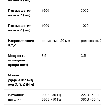
Перемещения
1500
3000
по оси Y (мм)
Перемещения
1000
1000
по оси Z (мм)
Направляющие
рельсовые, 20 мм
рельсовые, 20 
X,Y,Z
Мощность
3,5
3,5
шпинделя
профи (кВт)
Момент
удержания ШД
оси Х, Y, Z (Н∙м)
Источник
220В ~50 Гц
220В ~50 Гц
питания
380В ~50 Гц
380В ~50 Гц