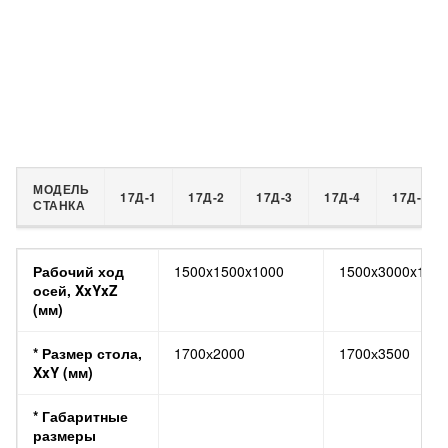
МОДЕЛЬ
17Д-1
17Д-2
17Д-3
17Д-4
17Д-5
СТАНКА
МОДЕЛЬ
17Д-1
17Д-2
Рабочий ход
1500x1500x1000
1500x3000x100
СТАНКА
осей, XxYxZ
(мм)
* Размер стола,
1700х2000
1700х3500
XxY (мм)
* Габаритные
размеры