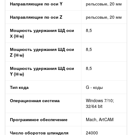
Направляющие по оси Y
рельсовые, 20 мм
Направляющие по оси Z
рельсовые, 20 мм
Мощность удержания ШД оси
8,5
Х (Н∙м)
Мощность удержания ШД оси
8,5
Z (Н∙м)
Мощность удержания ШД оси
8,5
Y (Н∙м)
Тип кода
G - коды
Операционная система
Windows 7/10;
32/64 bit
Программное обеспечение
Mach, ArtCAM
Число оборотов шпинделя
24000