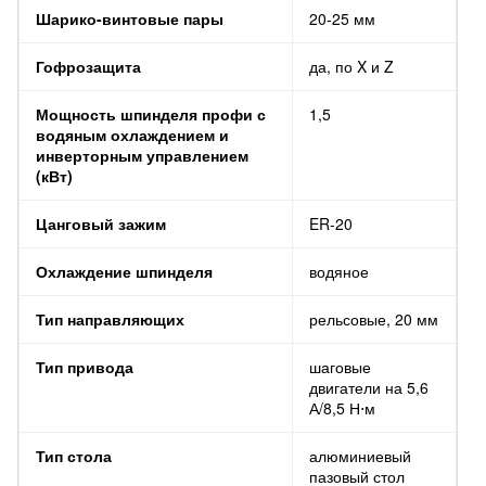
Шарико-винтовые пары
20-25 мм
Гофрозащита
да, по X и Z
Мощность шпинделя профи с
1,5
водяным охлаждением и
инверторным управлением
(кВт)
Цанговый зажим
ER-20
Охлаждение шпинделя
водяное
Тип направляющих
рельсовые, 20 мм
Тип привода
шаговые
двигатели на 5,6
А/8,5 Н⋅м
Тип стола
алюминиевый
пазовый стол