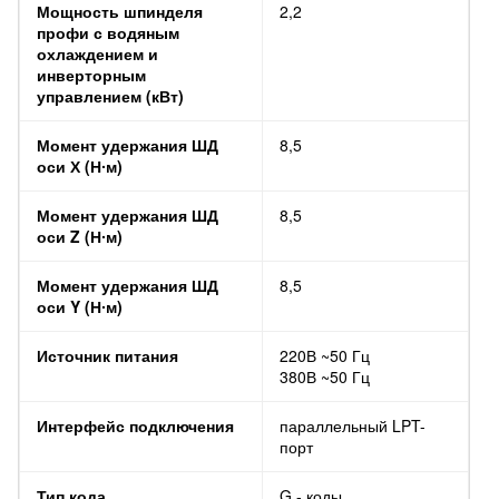
Мощность шпинделя
2,2
профи с водяным
охлаждением и
инверторным
управлением (кВт)
Момент удержания ШД
8,5
оси Х (Н∙м)
Момент удержания ШД
8,5
оси Z (Н∙м)
Момент удержания ШД
8,5
оси Y (Н∙м)
Источник питания
220В ~50 Гц
380В ~50 Гц
Интерфейс подключения
параллельный LPT-
порт
Тип кода
G - коды