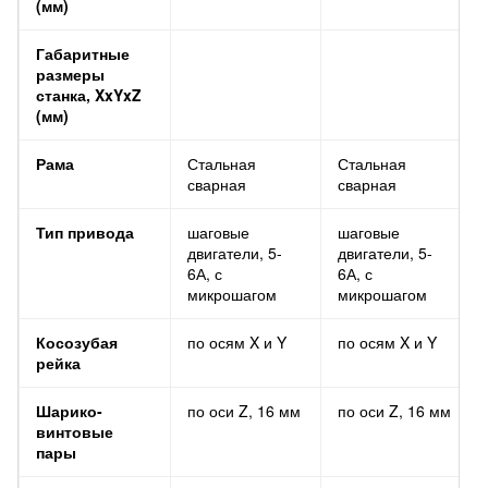
(мм)
Габаритные
размеры
станка, XxYxZ
(мм)
Рама
Стальная
Стальная
сварная
сварная
Тип привода
шаговые
шаговые
двигатели, 5-
двигатели, 5-
6А, с
6А, с
микрошагом
микрошагом
Косозубая
по осям X и Y
по осям X и Y
рейка
Шарико-
по оси Z, 16 мм
по оси Z, 16 мм
винтовые
пары