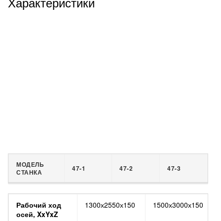
Характеристики
МОДЕЛЬ
47-1
47-2
47-3
СТАНКА
МОДЕЛЬ
47-1
47-2
Рабочий ход
1300х2550х150
1500х3000х150
СТАНКА
осей, XxYxZ