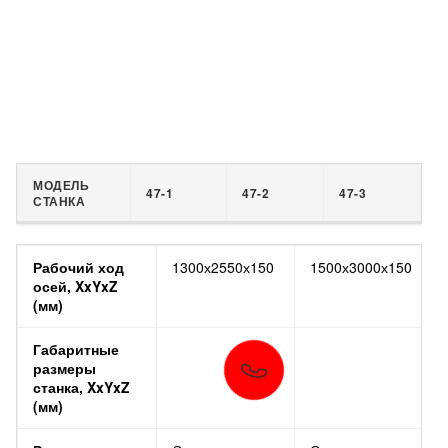
МОДЕЛЬ
47-1
47-2
47-3
СТАНКА
МОДЕЛЬ
47-1
47-2
Рабочий ход
1300х2550х150
1500х3000х150
СТАНКА
осей, XxYxZ
(мм)
Габаритные
размеры
станка, XxYxZ
(мм)