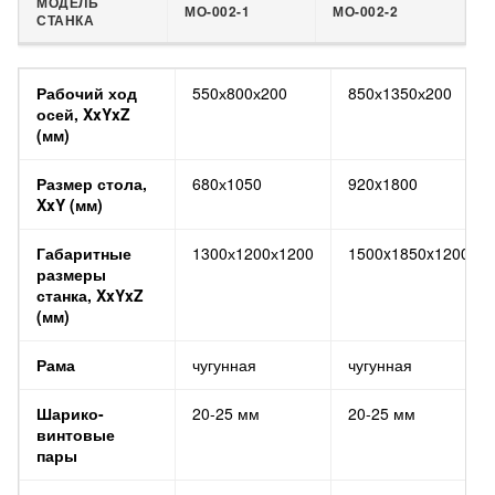
МОДЕЛЬ
МО-002-1
МО-002-2
СТАНКА
МОДЕЛЬ
МО-002-1
МО-002-2
Рабочий ход
550х800х200
850х1350х200
СТАНКА
осей, XxYxZ
(мм)
Размер стола,
680х1050
920x1800
XxY (мм)
Габаритные
1300х1200х1200
1500x1850x1200
размеры
станка, XxYxZ
(мм)
Рама
чугунная
чугунная
Шарико-
20-25 мм
20-25 мм
винтовые
пары