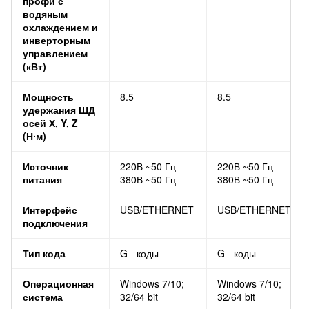
профи с
водяным
охлаждением и
инверторным
управлением
(кВт)
Мощность
8.5
8.5
удержания ШД
осей Х, Y, Z
(Н∙м)
Источник
220В ~50 Гц
220В ~50 Гц
питания
380В ~50 Гц
380В ~50 Гц
Интерфейс
USB/ETHERNET
USB/ETHERNET
подключения
Тип кода
G - коды
G - коды
Операционная
Windows 7/10;
Windows 7/10;
система
32/64 bit
32/64 bit